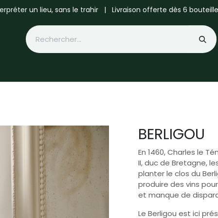
terpréter
​​​un lieu, sans le trahir ​| Livraison offerte dès 6 bouteil
ture
Actualités
BERLIGOU
En 1460, Charles le Té
II, duc de Bretagne, 
planter le clos du Be
produire des vins pour
et manque de dispara
Le Berligou est ici p