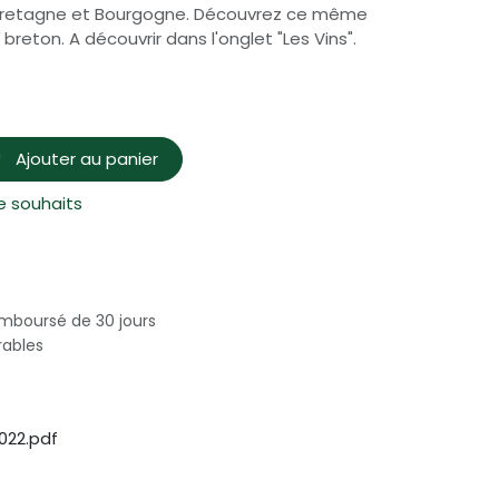
e Bretagne et Bourgogne. Découvrez ce même
reton. A découvrir dans l'onglet "Les Vins".
Ajouter au panier
de souhaits
emboursé de 30 jours
rables
022.pdf