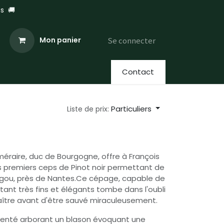
les
🚚
Se connecter
Mon panier
Contact
Particuliers
Liste de prix:
méraire, duc de Bourgogne, offre à François
les premiers ceps de Pinot noir permettant de
rligou, près de Nantes.Ce cépage, capable de
tant très fins et élégants tombe dans l'oubli
ître avant d'être sauvé miraculeusement.
résenté arborant un blason évoquant une